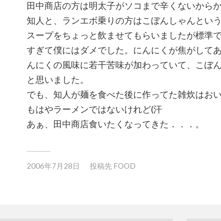
田中商店の方は明太子がソコまで辛くないから
知人と、ランエボ乗りの方はこぼんしゃんとい
スープをちょっと飲ませてもらいましたが標準
すぎて僕にはダメでした。にんにくが焦がして
んにくの風味に若干苦味が加わっていて、こぼ
と思いました。
でも、知人が麺を食べた後に作ってた雑炊はお
もはやラーメンではないけれど(汗
あぁ、田中商店食いたくなってきた．．．。
2006年7月28日
投稿先
FOOD