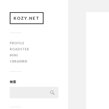
KOZY.NET
PROFILE
ROADSTER
MINI
CBR600RR
検索