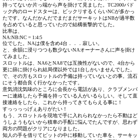
持ってないか片っ端から声を掛けて見ました。TC2000パド
ック内のロードスターは、ビックリするくらいNCが多かっ
たです。なんだかんだでまだまだサーキットはNBが過半数
を占めていると思っていたので結構衝撃的でした。
比率は、
NA:NB:NC = 1:4:5
位でした。NAは僕を含め4台．．．寂しい。
と、余韻に浸りつつも数少ないNAオーナーさんに声を掛け
てみました。
スロットルは、NA6とNA8では互換性がないので、4台から
更に篩に掛けられ結局僕以外では1台しかいませんでした。
で、その方もスロットルの予備は持っていないとの事。流石
にそう都合良く行かなかったです。
意気消沈気味のところに会長から電話があり、クラブメンバ
ーに連絡したら予備を持っている人がいるらしい。そして直
接連絡をしたら、これから持ってきてもらえる事に！
すっっっっげぇありがたい！
もう、スロットルを現地で手に入れられなかったら不動はど
うしようもないから積車の手配に悩んでたんですが、思わず
両方の問題がクリアになりました。
知人の手を借りてピットの中に移動していた車を、サーキッ