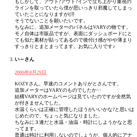
もしかして、アウト?アウト?インで立ち上がり重視の
ラインを取っていたら僕が思いっきり邪魔してしまっ
ていたことになりますが(汗
そうでないことを願いたいです。
ちなみに、追加メーターのパネルはVARYの物です。
モノ自体は市販品ですが、表面にダッシュボードにと
ても似た素材が貼ってあるので後付け感がやや薄まり
すっきりとまとまってます。お気に入りです♪
い～さん
2006年8月29日
KOZYさん。早速のコメントありがとさんです。
追加メーターはVARYのものでしたか‥
結構VARYのホームページは見ていたのですが全然気
が付きませんでした。
水温くらいは正確に管理したほうがいいかな?と思いは
じめたので、ちょっと気になりました。
ちなみに３連だと水温・油温・時計にしようかなと思
ってます。
普通は時計に利用しないのでしょうが、個人的にアナ