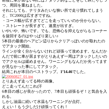
前後に車が居ない時にはアタック的なことをしてみたりしつ
つ、周回を重ねました。
それにしても、ナリタみたいな狭い所で走り慣れてしまう
と、TC2000は広すぎですね。
・コース幅が広すぎてどこを走っていいのか分からない。
・ストレートが長すぎて、速度が出すぎ。
いやいや、怖いです。でも、恐怖心を抑えながらもコーナー
を旋回するのはやっぱり楽しい♪
5本目の最後のヘアピン辺りからクリアっぽいのが取れたの
でアタック開始。
ラインが全く分からないけれど頑張って攻めます。なんだか
んだで前に車が居ますがとりあえず一周はアタックしたいの
でアクセルは緩めません。ワーニングもなんだか光ってます
が見なかった事にしてアタック。
結局これが本日のベストラップ。
1’14.46
でした。
とりあえず走ってる時の画像。
どこ走ってんだこれ(汗
6本目の感じが良かったので、7本目も頑張るぞ！と気合を入
れる。
しかし油温に続いて水温もワーニングが点灯。
えぇい！もう少しだけ頑張ってくれ！