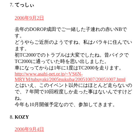
てっしぃ
2006年9月2日
去年のDOROP成田でご一緒した子連れの赤いNBで
す。
どうやらご近所のようですね、私はバラキに住んでい
ます。
初TC2000でのトラブルは大変でしたね。昔バイクで
TC2000に通っていた時を思い出しました。
車になってからは1年に1度はTC2000を走ります。
http://www.asahi-net.or.jp/~VS6N-
MRYM/tubuyaki/2005tsukuba/20051007/20051007.html
とはいえ、このイベント以外にはほとんど走らないの
で、７年間で10回程度しか走った事はないんですけど
ね。
今年も10月開催予定なので、参加してきます。
KOZY
2006年9月4日