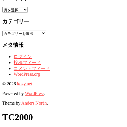
ア
ー
カテゴリー
カ
イ
カ
ブ
テ
メタ情報
ゴ
リ
ログイン
ー
投稿フィード
コメントフィード
WordPress.org
© 2026
kozy.net
.
Powered by
WordPress
.
Theme by
Anders Norén
.
TC2000