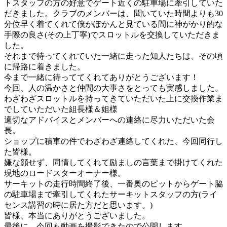
トスタッフの方の好意でゲート近くの駐車場に牽引していた
だきました。クラブのメンバーは、聞いていた時間よりも30
分位早く着てくれて僕がぽかんと見ている間に神がかり的な
手際の良さ(その上丁寧)でスロットルを交換していただきま
した。
それまで待ってくれていた一緒に走った知人たちは、その頃
に帰路に着きました。
今まで一緒に待っててくれてありがとうございます！
今回、人の温かさと仲間の大事さをとっても実感しました。
わざわざスロットルを持ってきていただいた上に交換作業ま
でしていただいた組長様＆姐様
適切なアドバイスとメンバーへの連絡に尽力いただいた会
長。
ショップに積車の件でわざわざ連絡してくれた、今回同行し
た皆様。
嫌な顔せず、同情してくれて励ましの言葉まで掛けてくれた
現地のロードスターオーナー様。
サーキットの走行時間終了後、一番奥のピットからゲート脇
の駐車場まで牽引してくれたサーキットスタッフの方(ライ
センス講習の時に居た方だと思います。)
皆様、本当にありがとうございました。
最後に、今回も動画を撮影できたので公開します。