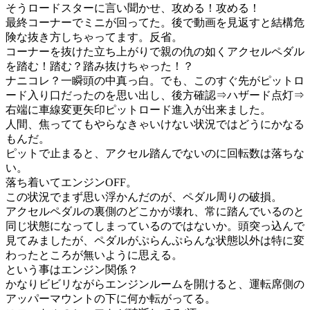
そうロードスターに言い聞かせ、攻める！攻める！
最終コーナーでミニが回ってた。後で動画を見返すと結構危
険な抜き方しちゃってます。反省。
コーナーを抜けた立ち上がりで親の仇の如くアクセルペダル
を踏む！踏む？踏み抜けちゃった！？
ナニコレ？一瞬頭の中真っ白。でも、このすぐ先がピットロ
ード入り口だったのを思い出し、後方確認⇒ハザード点灯⇒
右端に車線変更矢印ピットロード進入が出来ました。
人間、焦っててもやらなきゃいけない状況ではどうにかなる
もんだ。
ピットで止まると、アクセル踏んでないのに回転数は落ちな
い。
落ち着いてエンジンOFF。
この状況でまず思い浮かんだのが、ペダル周りの破損。
アクセルペダルの裏側のどこかが壊れ、常に踏んでいるのと
同じ状態になってしまっているのではないか。頭突っ込んで
見てみましたが、ペダルがぷらんぷらんな状態以外は特に変
わったところが無いように思える。
という事はエンジン関係？
かなりビビリながらエンジンルームを開けると、運転席側の
アッパーマウントの下に何か転がってる。