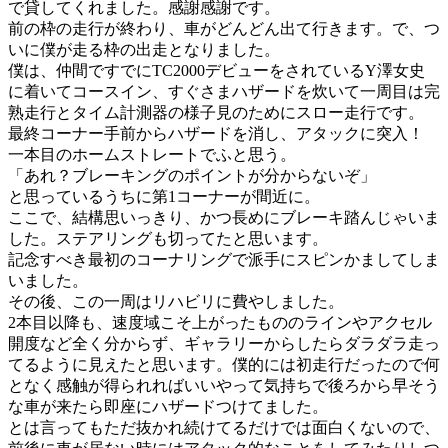
で貸してくれました。感謝感謝です。
前の枠の走行が終わり、車がどんどん出て行きます。で、つ
いに僕が走る枠の出走となりました。
僕は、仲間ですでにTC2000デビューをされているY澤女史
に着いてコースイン、すぐさまハザードを炊いて一周目は完
熟走行とタイム計測器の様子見のためにスロー走行です。
最終コーナー手前からハザードを消し、アタックに突入！
一本目のホームストレートでふと思う。
「あれ？ブレーキングのポイントが分からないぞ」
と思っているうちに第1コーナーが間近に。
ここで、結構思いっきり、かつ長めにブレーキ踏んじゃいま
した。ステアリングも切ってたと思います。
記念すべき最初のコーナリングで派手にスピンかましてしま
いました。
その後、この一周はリハビリに費やしました。
2本目以降も、速度域こそ上がったもののラインやアクセル
開度など全く分からず、ギャラリーからしたらダラダラ走っ
てるように見えたと思います。僕的には初走行だったので何
となく感触が得られればいいやって気持ちで後ろから早そう
な車が来たら即座にハザードつけてました。
とは言ってもただ抜かれ続けてるだけでは面白くないので、