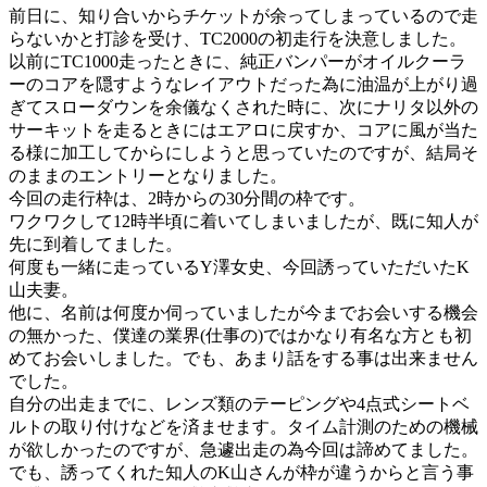
前日に、知り合いからチケットが余ってしまっているので走
らないかと打診を受け、TC2000の初走行を決意しました。
以前にTC1000走ったときに、純正バンパーがオイルクーラ
ーのコアを隠すようなレイアウトだった為に油温が上がり過
ぎてスローダウンを余儀なくされた時に、次にナリタ以外の
サーキットを走るときにはエアロに戻すか、コアに風が当た
る様に加工してからにしようと思っていたのですが、結局そ
のままのエントリーとなりました。
今回の走行枠は、2時からの30分間の枠です。
ワクワクして12時半頃に着いてしまいましたが、既に知人が
先に到着してました。
何度も一緒に走っているY澤女史、今回誘っていただいたK
山夫妻。
他に、名前は何度か伺っていましたが今までお会いする機会
の無かった、僕達の業界(仕事の)ではかなり有名な方とも初
めてお会いしました。でも、あまり話をする事は出来ません
でした。
自分の出走までに、レンズ類のテーピングや4点式シートベ
ルトの取り付けなどを済ませます。タイム計測のための機械
が欲しかったのですが、急遽出走の為今回は諦めてました。
でも、誘ってくれた知人のK山さんが枠が違うからと言う事