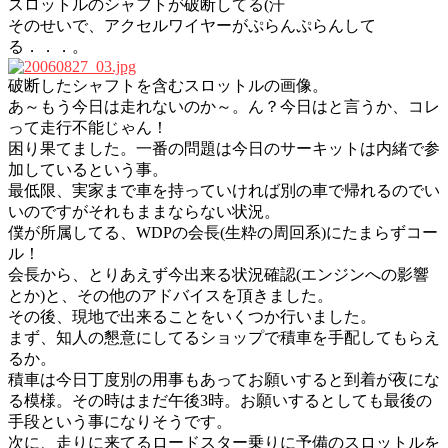
スロットルのシャフトが破断してる(汗
そのせいで、アクセルワイヤーがぷらんぷらんして
る．．．。
破断したシャフトを含むスロットルの画像。
あ～もう今日は走れないのか～。ん？今日はと言うか、コレ
って走行不能じゃん！
困り果てました。一番の問題は今日のサーキットは内緒で参
加しているという事。
最低限、実家まで車を持っていければ別の車で帰れるのでい
いのですがそれもままならない状況。
僕が所属してる、WDPの会長(生粋の周回系)にたまらずコー
ル！
会長から、とりあえず今出来る状況確認(エンジンへの影響
とか)と、その他のアドバイスを頂きました。
その後、現地で出来ることをいくつか行いました。
まず、知人の懇意にしてるショップで積車を手配してもらえ
るか。
積車は今日丁度別の用事もあってお願いすると到着が夜にな
る模様。その時はまだ午後3時。お願いするとしても最後の
手段という事になりそうです。
次に、走りに来てるロードスター乗りに予備のスロットルを