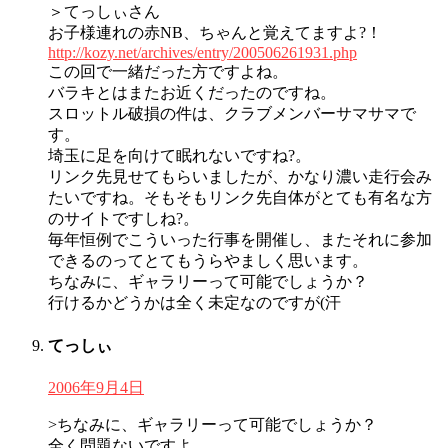
＞てっしぃさん
お子様連れの赤NB、ちゃんと覚えてますよ?！
http://kozy.net/archives/entry/200506261931.php
この回で一緒だった方ですよね。
バラキとはまたお近くだったのですね。
スロットル破損の件は、クラブメンバーサマサマで
す。
埼玉に足を向けて眠れないですね?。
リンク先見せてもらいましたが、かなり濃い走行会み
たいですね。そもそもリンク先自体がとても有名な方
のサイトですしね?。
毎年恒例でこういった行事を開催し、またそれに参加
できるのってとてもうらやましく思います。
ちなみに、ギャラリーって可能でしょうか？
行けるかどうかは全く未定なのですが(汗
てっしぃ
2006年9月4日
>ちなみに、ギャラリーって可能でしょうか？
全く問題ないですよ。