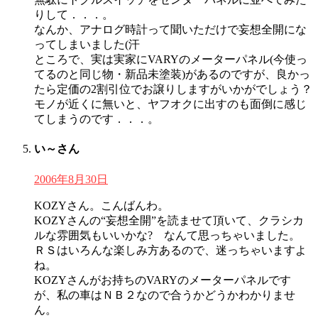
りして．．．。
なんか、アナログ時計って聞いただけで妄想全開にな
ってしまいました(汗
ところで、実は実家にVARYのメーターパネル(今使っ
てるのと同じ物・新品未塗装)があるのですが、良かっ
たら定価の2割引位でお譲りしますがいかがでしょう？
モノが近くに無いと、ヤフオクに出すのも面倒に感じ
てしまうのです．．．。
い～さん
2006年8月30日
KOZYさん。こんばんわ。
KOZYさんの“妄想全開”を読ませて頂いて、クラシカ
ルな雰囲気もいいかな? なんて思っちゃいました。
ＲＳはいろんな楽しみ方あるので、迷っちゃいますよ
ね。
KOZYさんがお持ちのVARYのメーターパネルです
が、私の車はＮＢ２なので合うかどうかわかりませ
ん。