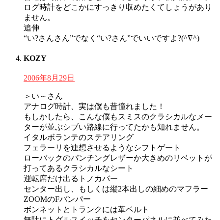
ログ時計をどこかにすっきり収めたくてしょうがあり
ません。
追伸
“い?さんさん”でなく“い?さん”でいいですよ?(^∇^)
KOZY
2006年8月29日
＞い～さん
アナログ時計、実は僕も昔憧れました！
もしかしたら、こんな僕もスミスのクラシカルなメー
ターが並ぶシブい路線に行ってたかも知れません。
イタルボランテのステアリング
フェラーリを連想させるようなシフトゲート
ローバックのパンチングレザーか大きめのリベットが
打ってあるクラシカルなシート
運転席だけ出るトノカバー
センター出し、もしくは縦2本出しの細めのマフラー
ZOOMのFバンパー
ボンネットとトランクには革ベルト
無駄にトグルスイッチをセンターパネルに並べてみた