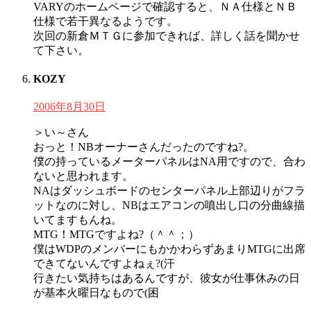
VARYのホームページで確認すると、ＮＡ仕様とＮＢ
仕様で若干異なるようです。
次回の新倉ＭＴＧに参加できれば、詳しく話を聞かせ
て下さい。
KOZY
2006年8月30日
＞い～さん
おっと！NBオーナーさんだったのですね?。
僕の持っているメーターパネルはNA用ですので、合わ
ないと思われます。
NAはダッシュボードのセンターパネル上部辺りがフラ
ットなのに対し、NBはエアコンの噴出し口の分曲線描
いてますもんね。
MTG！MTGですよね?（＾＾；）
僕はWDPのメンバーにもかかわらずあまりMTGに出席
できてないんですよねぇ?(汗
行きたい気持ちはあるんですが、彼女が仕事休みの日
が基本火曜日なもので(困