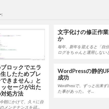
:
文字化けの修正作業
か
毎年、新年を迎えると「自
ログをちゃんと運用しない
のブロックでエラ
WordPressの静的U
発生したためプレ
成功
ーできません」と
WordPressで、ずっと出来
メッセージが出た
た事があった。 そ…
の対処方法
今朝にかけて、久々に自
のメンテナンスを頑…