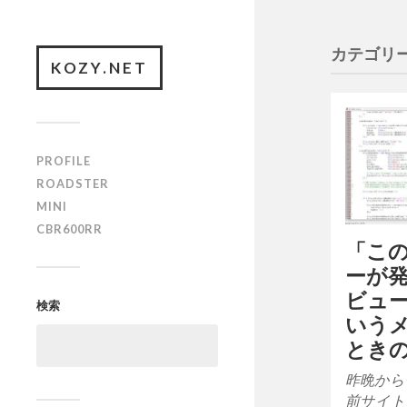
カテゴリー
KOZY.NET
PROFILE
ROADSTER
MINI
CBR600RR
「こ
ーが
ビュ
検索
いう
とき
昨晩から
前サイト