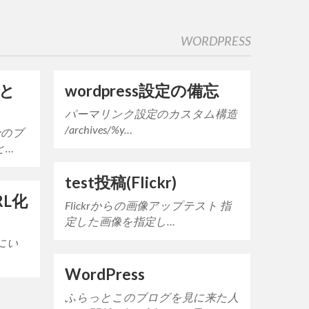
WORDPRESS
と
wordpress設定の備忘
パーマリンク設定のカスタム構造
/archives/%y…
分のブ
と…
test投稿(Flickr)
RL化
Flickrからの画像アップテスト 指
定した画像を指定し…
ずにい
WordPress
ふらっとこのブログを見に来た人