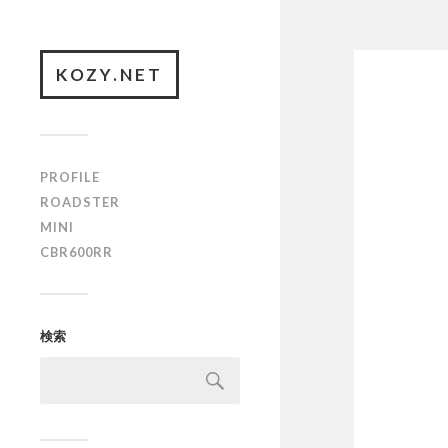
KOZY.NET
PROFILE
ROADSTER
MINI
CBR600RR
検索