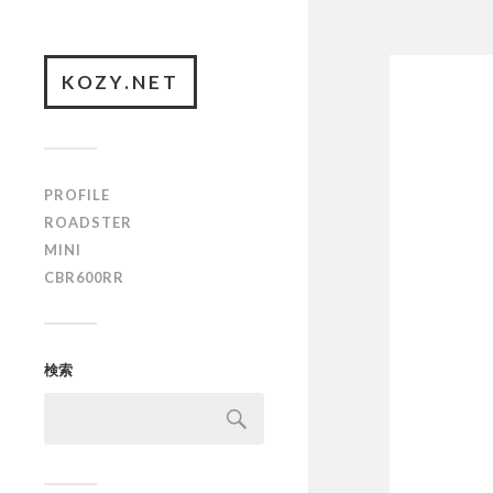
KOZY.NET
PROFILE
ROADSTER
MINI
CBR600RR
検索