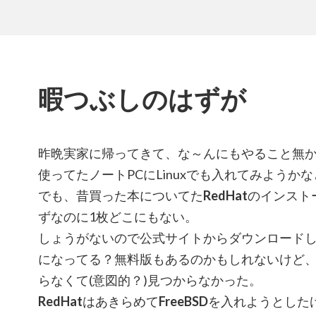
暇つぶしのはずが
昨晩実家に帰ってきて、な～んにもやること無
使ってたノートPCにLinuxでも入れてみようか
でも、昔買った本についてた
RedHat
のインスト
ずなのに1枚どこにもない。
しょうがないので公式サイトからダウンロード
になってる？無料版もあるのかもしれないけど
らなくて(意図的？)見つからなかった。
RedHat
はあきらめて
FreeBSD
を入れようとしたけ