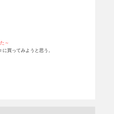
った～
々に買ってみようと思う。