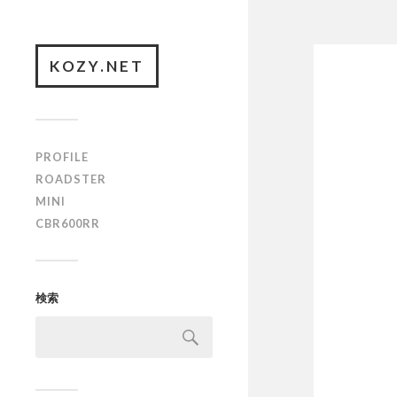
KOZY.NET
PROFILE
ROADSTER
MINI
CBR600RR
検索