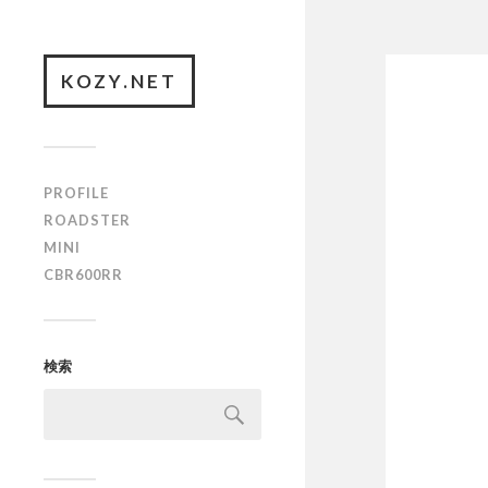
KOZY.NET
PROFILE
ROADSTER
MINI
CBR600RR
検索