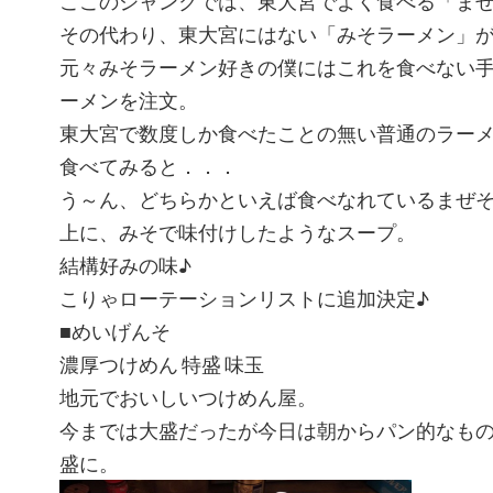
ここのジャンクでは、東大宮でよく食べる「ま
その代わり、東大宮にはない「みそラーメン」
元々みそラーメン好きの僕にはこれを食べない
ーメンを注文。
東大宮で数度しか食べたことの無い普通のラー
食べてみると．．．
う～ん、どちらかといえば食べなれているまぜ
上に、みそで味付けしたようなスープ。
結構好みの味♪
こりゃローテーションリストに追加決定♪
■めいげんそ
濃厚つけめん 特盛 味玉
地元でおいしいつけめん屋。
今までは大盛だったが今日は朝からパン的なも
盛に。