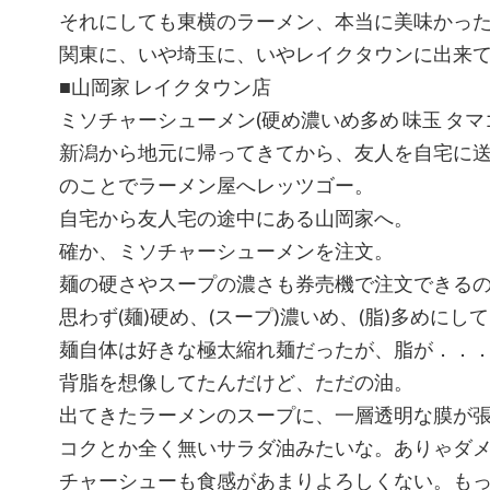
それにしても東横のラーメン、本当に美味かっ
関東に、いや埼玉に、いやレイクタウンに出来
■山岡家 レイクタウン店
ミソチャーシューメン(硬め濃いめ多め 味玉 タマ
新潟から地元に帰ってきてから、友人を自宅に
のことでラーメン屋へレッツゴー。
自宅から友人宅の途中にある山岡家へ。
確か、ミソチャーシューメンを注文。
麺の硬さやスープの濃さも券売機で注文できる
思わず(麺)硬め、(スープ)濃いめ、(脂)多めにし
麺自体は好きな極太縮れ麺だったが、脂が．．
背脂を想像してたんだけど、ただの油。
出てきたラーメンのスープに、一層透明な膜が
コクとか全く無いサラダ油みたいな。ありゃダ
チャーシューも食感があまりよろしくない。も