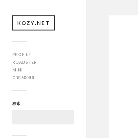
KOZY.NET
PROFILE
ROADSTER
MINI
CBR600RR
検索