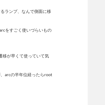
するランプ、なんで側面に移
arcをすごく使いづらいもの
面遷移が早くて使っていて気
rcの半年位経ったらroot