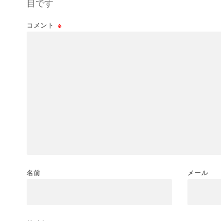
目です
コメント
※
名前
メール