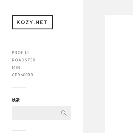
KOZY.NET
PROFILE
ROADSTER
MINI
CBR600RR
検索