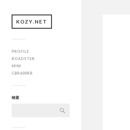
KOZY.NET
PROFILE
ROADSTER
MINI
CBR600RR
検索