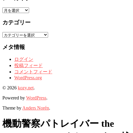
ア
ー
カテゴリー
カ
イ
カ
ブ
テ
メタ情報
ゴ
リ
ログイン
ー
投稿フィード
コメントフィード
WordPress.org
© 2026
kozy.net
.
Powered by
WordPress
.
Theme by
Anders Norén
.
機動警察パトレイバー the