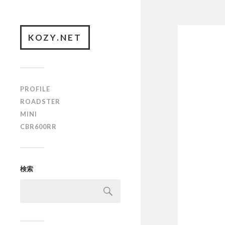
KOZY.NET
PROFILE
ROADSTER
MINI
CBR600RR
検索