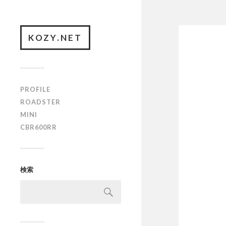
KOZY.NET
PROFILE
ROADSTER
MINI
CBR600RR
検索