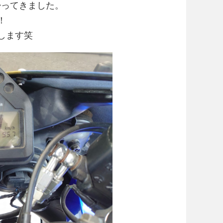
帰ってきました。
！
します笑