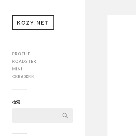
KOZY.NET
PROFILE
ROADSTER
MINI
CBR600RR
検索