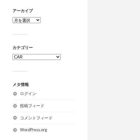
我が家の
アーカイブ
ません。
グラ
カテゴリー
コン
ロードス
と思いま
メタ情報
ログイン
水没
投稿フィード
材
コメントフィード
ミニの後
トの下に
WordPress.org