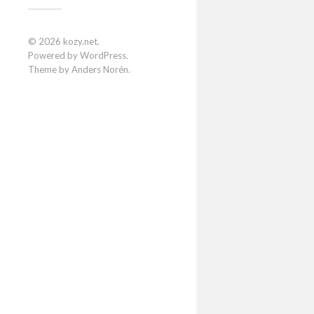
ミニ
© 2026
kozy.net
.
Powered by
WordPress
.
自宅近郊
Theme by
Anders Norén
.
ミニが水
フリー
ジン
新年早々
ンジンオ
ENKE
PROXE
メインで