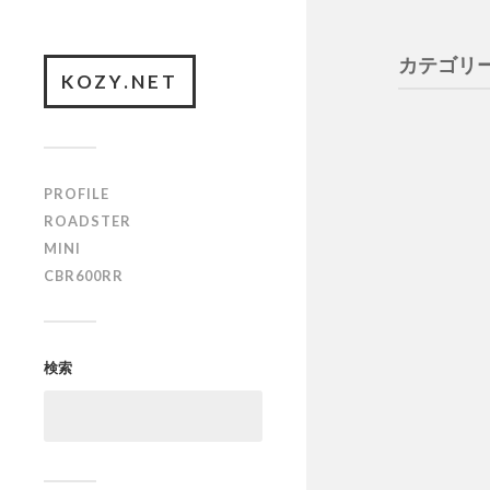
カテゴリー
KOZY.NET
ハイ
PROFILE
実家のハ
ROADSTER
を交換し
MINI
CBR600RR
スロ
今日久々
検索
たら、な
ミニ