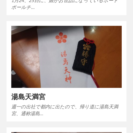
1月24、25日に、娘がお世話になっているポート
ポールチ…
湯島天満宮
週一の出社で都内に出たので、帰り道に湯島天満
宮、通称湯島…