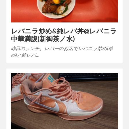
レバニラ炒め&純レバ丼@レバニラ
中華満腹(新御茶ノ水)
昨日のランチ。レバーのお店でレバニラ炒め(単
品)と純レバ…