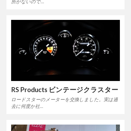
所がないので…
RS Products ビンテージクラスター
ロードスターのメーターを交換しました。実は過
去に何度か社…