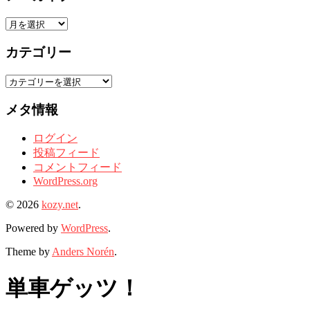
ア
ー
カテゴリー
カ
イ
カ
ブ
テ
メタ情報
ゴ
リ
ログイン
ー
投稿フィード
コメントフィード
WordPress.org
© 2026
kozy.net
.
Powered by
WordPress
.
Theme by
Anders Norén
.
単車ゲッツ！