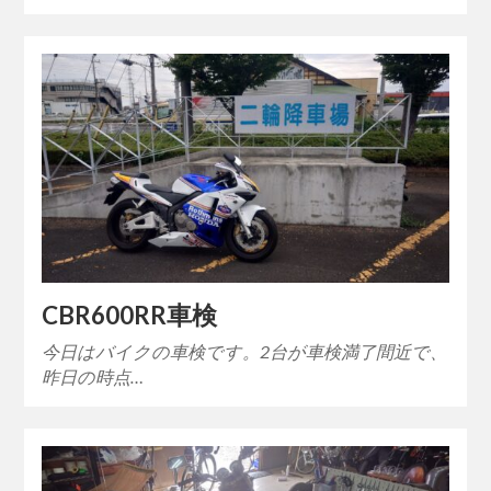
CBR600RR車検
今日はバイクの車検です。2台が車検満了間近で、
昨日の時点…