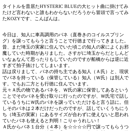
タイトルを昔居たHYSTERIC BLUEの大ヒット曲に掛けてみ
たけど言わないと誰もわからないだろうから冒頭で言ってみ
たKOZYです、こんばんは。
今日は、知人に車高調用のバネ（直巻きのコイルスプリン
グ）を譲ってもらうと言うことで行徳まで行ってきました。
昔、まだ埼玉の実家に住んでいた頃この知人の家によくお邪
魔していた時期がありました。さすがに埼玉からだとしんど
いなぁなんて思ったりもしていたのですが船橋からは逆に近
すぎて拍子抜けしてしまいます。
話は戻りまして、バネの持ち主である知人（Ａ氏）と、現状
でバネを持っている（保管している）知人（Ｗ氏）は別人で
す。でもお二方とも行徳に住んでいます。
元々Ａ氏の物であるバネを、Ｗ氏の家に保管してあるという
ことでそのバネを受け取りに行ったのですが、Ｗ氏宅で話し
ているうちにＷ氏のバネを譲っていただけると言う話に。但
しそのバネは２本だけだったのですが、話していくうちにう
ち（埼玉の実家）にあるサイズが合わずに使えないと思われ
ていたバネも使えると判明！こりゃうれしい！
Ａ氏からバネ１台分（４本）を☆☆☆☆円で譲ってもらうつ