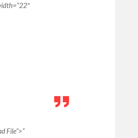
width=”22″
d File”>”