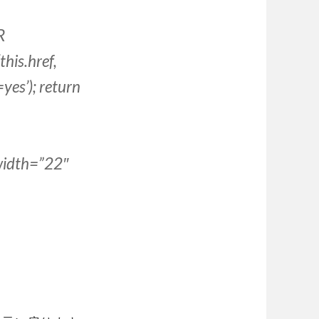
R
is.href,
yes’); return
width=”22″