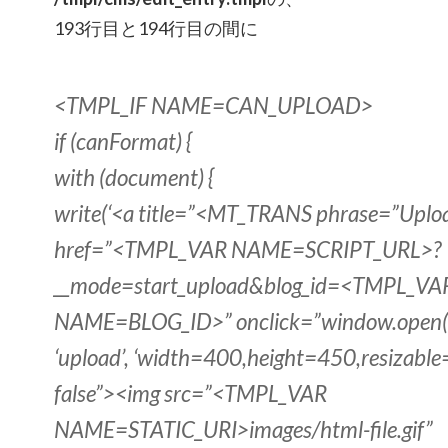
193行目と194行目の間に
<TMPL_IF NAME=CAN_UPLOAD>
if (canFormat) {
with (document) {
write(‘<a title=”<MT_TRANS phrase=”Uploa
href=”<TMPL_VAR NAME=SCRIPT_URL>?
__mode=start_upload&blog_id=<TMPL_VA
NAME=BLOG_ID>” onclick=”window.open(th
‘upload’, ‘width=400,height=450,resizable=
false”><img src=”<TMPL_VAR
NAME=STATIC_URI>images/html-file.gif”