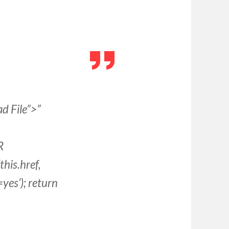
d File”>”
R
is.href,
yes’); return