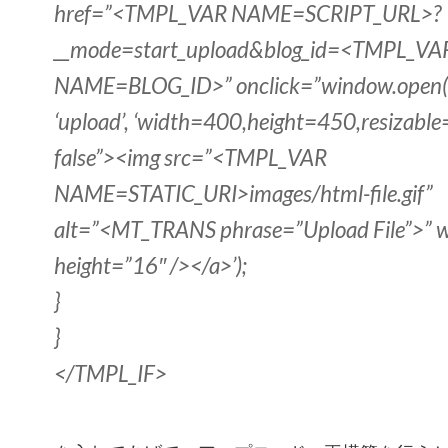
href=”<TMPL_VAR NAME=SCRIPT_URL>?
__mode=start_upload&blog_id=<TMPL_VA
NAME=BLOG_ID>” onclick=”window.open(th
‘upload’, ‘width=400,height=450,resizable=
false”><img src=”<TMPL_VAR
NAME=STATIC_URI>images/html-file.gif”
alt=”<MT_TRANS phrase=”Upload File”>” 
height=”16″ /></a>’);
}
}
</TMPL_IF>