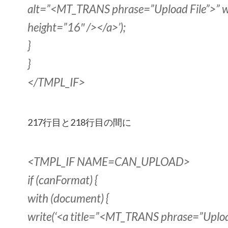
alt=”<MT_TRANS phrase=”Upload File”>” 
height=”16″ /></a>’);
}
}
</TMPL_IF>
217行目と218行目の間に
<TMPL_IF NAME=CAN_UPLOAD>
if (canFormat) {
with (document) {
write(‘<a title=”<MT_TRANS phrase=”Uploa