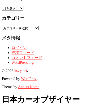
ア
ー
カテゴリー
カ
イ
カ
ブ
テ
メタ情報
ゴ
リ
ログイン
ー
投稿フィード
コメントフィード
WordPress.org
© 2026
kozy.net
.
Powered by
WordPress
.
Theme by
Anders Norén
.
日本カーオブザイヤー