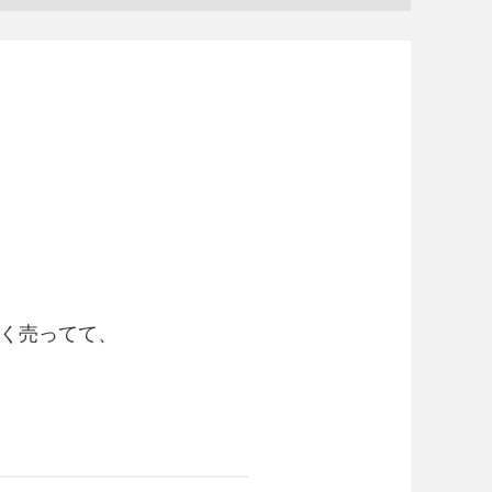
安く売ってて、
？