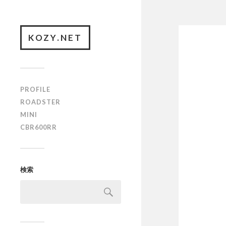
KOZY.NET
PROFILE
ROADSTER
MINI
CBR600RR
検索