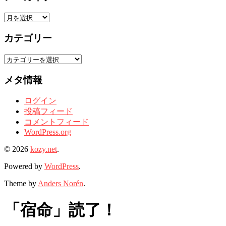
ア
ー
カテゴリー
カ
イ
カ
ブ
テ
メタ情報
ゴ
リ
ログイン
ー
投稿フィード
コメントフィード
WordPress.org
© 2026
kozy.net
.
Powered by
WordPress
.
Theme by
Anders Norén
.
「宿命」読了！