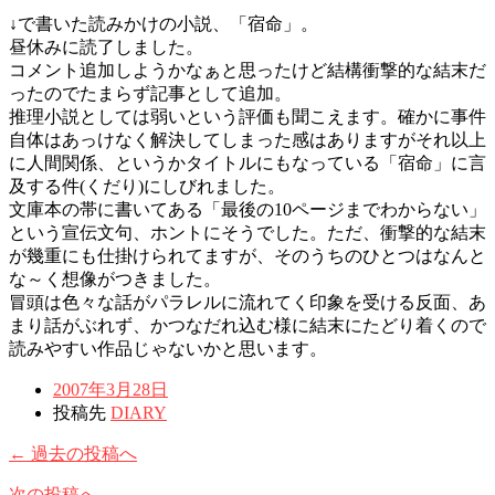
↓で書いた読みかけの小説、「宿命」。
昼休みに読了しました。
コメント追加しようかなぁと思ったけど結構衝撃的な結末だ
ったのでたまらず記事として追加。
推理小説としては弱いという評価も聞こえます。確かに事件
自体はあっけなく解決してしまった感はありますがそれ以上
に人間関係、というかタイトルにもなっている「宿命」に言
及する件(くだり)にしびれました。
文庫本の帯に書いてある「最後の10ページまでわからない」
という宣伝文句、ホントにそうでした。ただ、衝撃的な結末
が幾重にも仕掛けられてますが、そのうちのひとつはなんと
な～く想像がつきました。
冒頭は色々な話がパラレルに流れてく印象を受ける反面、あ
まり話がぶれず、かつなだれ込む様に結末にたどり着くので
読みやすい作品じゃないかと思います。
2007年3月28日
投稿先
DIARY
← 過去の投稿へ
次の投稿へ →