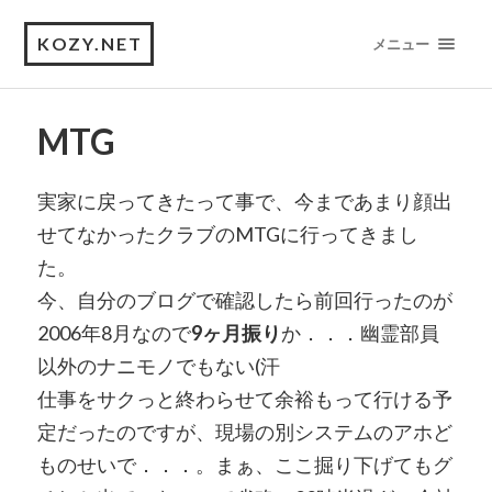
KOZY.NET
メニュー
MTG
実家に戻ってきたって事で、今まであまり顔出
せてなかったクラブのMTGに行ってきまし
た。
今、自分のブログで確認したら前回行ったのが
2006年8月なので
9ヶ月振り
か．．．幽霊部員
以外のナニモノでもない(汗
仕事をサクっと終わらせて余裕もって行ける予
定だったのですが、現場の別システムのアホど
ものせいで．．．。まぁ、ここ掘り下げてもグ