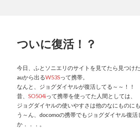
ついに復活！？
今日、ふとソニエリのサイトを見てたら見つけ
auから出る
W53S
って携帯。
なんと、ジョグダイヤルが復活してる～～！！
昔、
SO504i
って携帯を使ってた人間としては、
ジョグダイヤルの使いやすさは他のなにものに
う～ん、docomoの携帯でもジョグダイヤル復
か．．．。