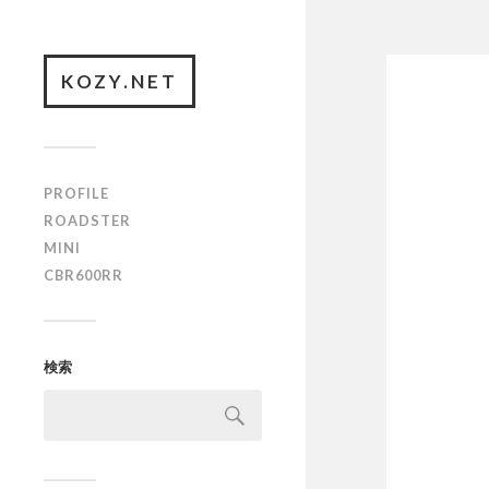
KOZY.NET
PROFILE
ROADSTER
MINI
CBR600RR
検索