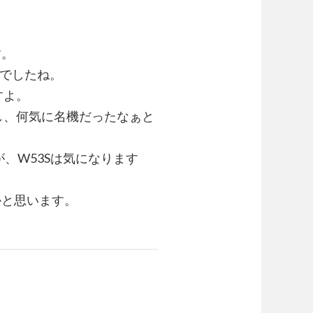
す。
白でしたね。
すよ。
たし、何気に名機だったなぁと
が、W53Sは気になります
かと思います。