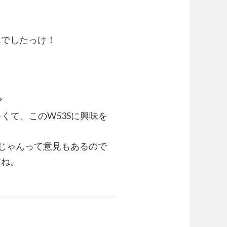
んでしたっけ！
？
くて、このW53Sに興味を
けじゃんって意見もあるので
すね。