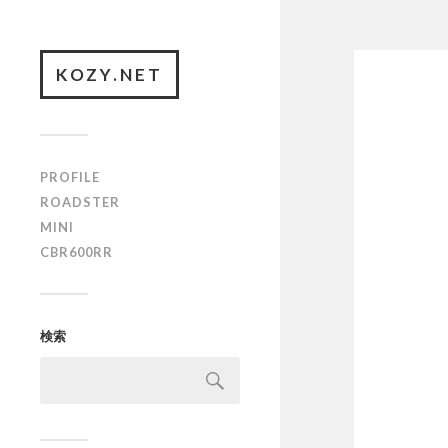
KOZY.NET
PROFILE
ROADSTER
MINI
CBR600RR
検索