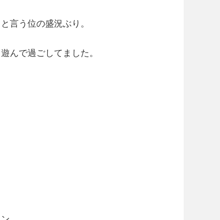
」と言う位の盛況ぶり。
。
と遊んで過ごしてました。
イン。