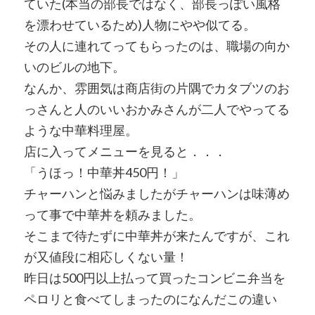
ていた(本当の部長ではなく、部長っぽい風格
を漂わせているため)人物にやや似てる。
その人に連れてってもらったのは、職場の向か
いのビルの地下。
なんか、雰囲気は商店街の片隅でカタブツのお
っさんと人のいいおかみさんが二人でやってる
ような中華料理屋。
店に入ってメニューを見ると．．．
「うほっ！中華丼450円！」
チャーハンと悩みましたがチャーハンは味薄め
って事で中華丼を頼みました。
そこまで待たずに中華丼が来たんですが、これ
が又値段に相応しくない量！
昨日は500円以上払って買ったコンビニ弁当を
ペロリと食べてしまったのになんだこの違い