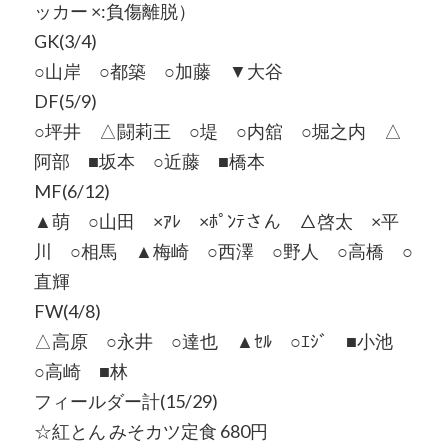
ッカー ×:負傷離脱）
GK(3/4)
○山岸 ○都築 ○加藤 ▼大谷
DF(5/9)
○坪井 △闘莉王 ○堤 ○内舘 ○堀之内 △
阿部 ■坂本 ○近藤 ■橋本
MF(6/12)
▲萌 ○山田 ×ｱﾚ ×ﾎﾟﾝﾃさん △啓太 ×平
川 ○相馬 ▲梅崎 ○西澤 ○野人 ○高橋 ○
直輝
FW(4/8)
△高原 ○永井 ○達也 ▲ｾﾙ ○ｴｼﾞ ■小池
○高崎 ■林
フィールダー計(15/29)
☆紅とん みそカツ定食 680円