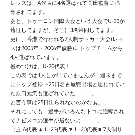
レッズは、A代表に4名選ばれて岡田監督に強
奪されてます。
あと、トゥーロン国際大会という大会でU-23が
遠征してますが、そこに3名帯同してます。
更に、香港で行われる7人制サッカー大会(レッ
ズは2005年・2006年優勝)にトップチームから
4人選ばれています。
極めつけは、U-20代表！
この表では1人しか出ていませんが、週末まで
にトップ登録→25日名古屋戦出場と思われてい
た原口元気も選ばれていた．．．。
と言う事は25日出られないのかなぁ。
それにしても、選手がいろんなトコに強奪され
てナビスコの選手が居ないよ．．．。
（△:A代表 ▲:U-23代表 ▼:U-20代表 ■:7人制サ