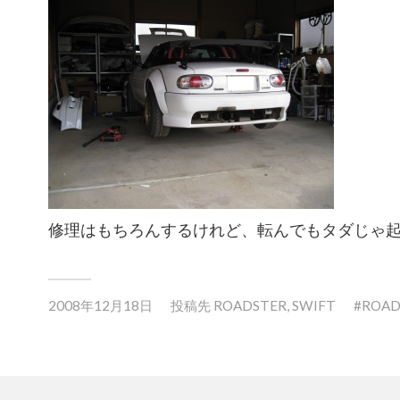
修理はもちろんするけれど、転んでもタダじゃ
2008年12月18日
投稿先
ROADSTER
,
SWIFT
ROAD