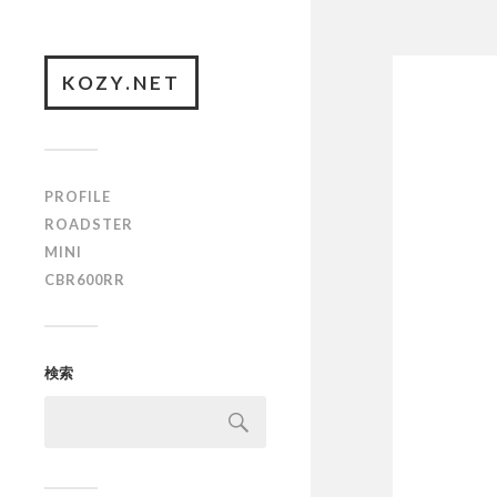
KOZY.NET
PROFILE
ROADSTER
MINI
CBR600RR
検索