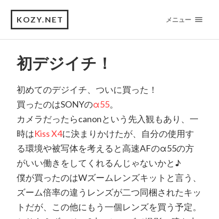
KOZY.NET
メニュー
初デジイチ！
初めてのデジイチ、ついに買った！
買ったのはSONYの
α55
。
カメラだったらcanonという先入観もあり、一
時は
Kiss X4
に決まりかけたが、自分の使用す
る環境や被写体を考えると高速AFのα55の方
がいい働きをしてくれるんじゃないかと♪
僕が買ったのはWズームレンズキットと言う、
ズーム倍率の違うレンズが二つ同梱されたキッ
トだが、この他にもう一個レンズを買う予定。