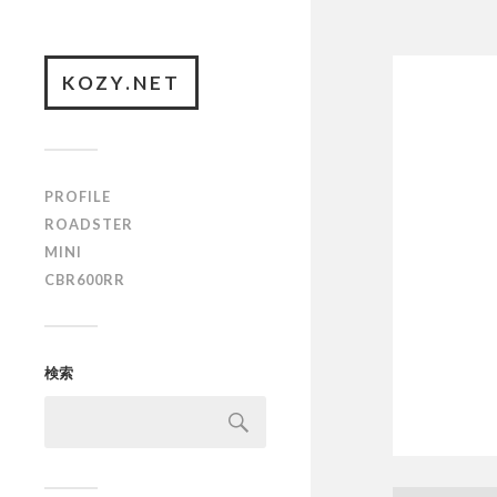
KOZY.NET
PROFILE
ROADSTER
MINI
CBR600RR
検索