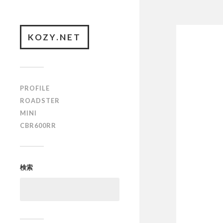
KOZY.NET
PROFILE
ROADSTER
MINI
CBR600RR
検索