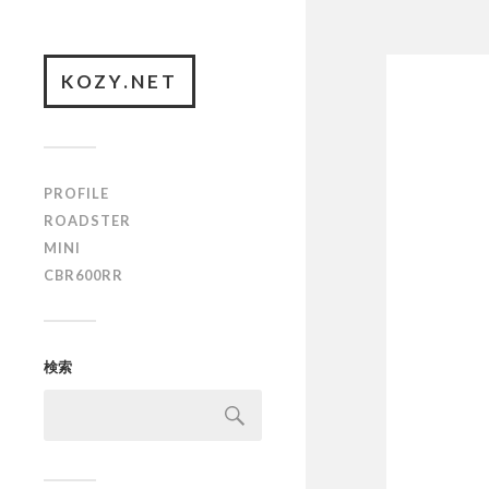
KOZY.NET
PROFILE
ROADSTER
MINI
CBR600RR
検索