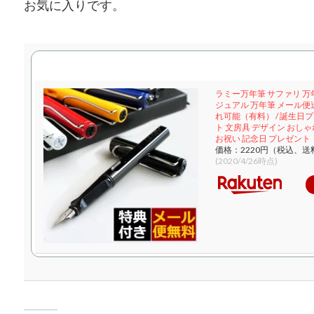
お気に入りです。
ラミー万年筆 サファリ 万年
ジュアル 万年筆 メール便送
れ可能（有料） / 誕生日
ト 文房具 デザイン おしゃ
お祝い 記念日 プレゼント
価格：2220円（税込、送
(2020/4/26時点)