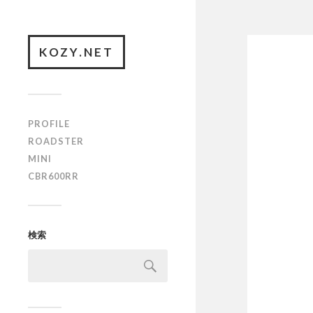
KOZY.NET
PROFILE
ROADSTER
MINI
CBR600RR
検索