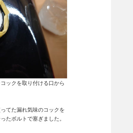
ンコックを取り付ける口から
使ってた漏れ気味のコックを
合ったボルトで塞ぎました。