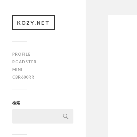
KOZY.NET
PROFILE
ROADSTER
MINI
CBR600RR
検索