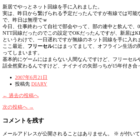
新居でやっとネット回線を手に入れました。
実は、昨日から繋げられる予定だったんですが有線では可能
で、昨日は無理でｗ
今日、仕事終わって自社で部会やって、部の連中と飲んで、0
NTT回線だったのでこの設定でOKだったんですが、新居はK
というわけで、一日遅れですが無線のネット回線を手に入れ
ここ最近、
フリーセル
にはまってまして、オフライン生活の
ってしまいます。
基本的にゲームにはまらない人間なんですけど、フリーセル
話全然変わるんですけど、ナイナイの矢部っちが15年付き合
2007年6月21日
投稿先
DIARY
← 過去の投稿へ
次の投稿へ →
コメントを残す
メールアドレスが公開されることはありません。
※
が付いて