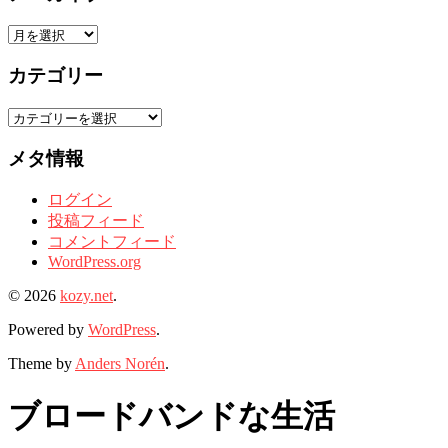
ア
ー
カテゴリー
カ
イ
カ
ブ
テ
メタ情報
ゴ
リ
ログイン
ー
投稿フィード
コメントフィード
WordPress.org
© 2026
kozy.net
.
Powered by
WordPress
.
Theme by
Anders Norén
.
ブロードバンドな生活