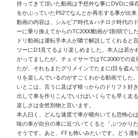
持ってきて頂いた動画は予想外な事にDVDに保
をかぶっていたPS2でなんとか再生する事が出来
動画の内容は、シルビア時代＆ハチロク時代のド
ーに乗り換えてからのTC2000動画が1割弱でし
ドリ動画は運転手本人が隣で解説してくれると
ツーにD1見てるより楽しめました。本人は若か
がってましたが。チェイサーではTC2000での
たが、それもまたグリメインでたまに(目を盗ん
りを楽しんでいるのがすごくわかる動画でした
いとこは、言うに及ばず根っからのドリフト好
出して車を作りこんでいけばいくらでも早く走
楽しさは全然別物と言います。
本人曰く、どんな速度で車が横向いても恐怖心
味の車が自分の車に近づいてくると「ぶつかり
そうです。あと、FFも怖いみたいです。どう運