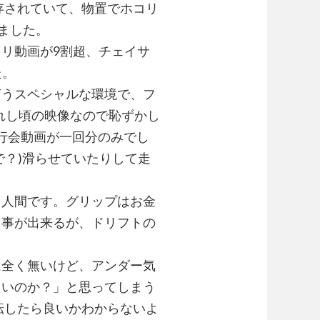
存されていて、物置でホコリ
ました。
リ動画が9割超、チェイサ
た。
言うスペシャルな環境で、フ
れし頃の映像なので恥ずかし
走行会動画が一回分のみでし
で？)滑らせていたりして走
。
き人間です。グリップはお金
る事が出来るが、ドリフトの
は全く無いけど、アンダー気
たいのか？」と思ってしまう
転したら良いかわからないよ