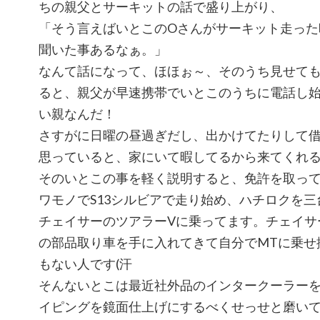
ちの親父とサーキットの話で盛り上がり、
「そう言えばいとこのOさんがサーキット走った
聞いた事あるなぁ。」
なんて話になって、ほほぉ～、そのうち見せて
ると、親父が早速携帯でいとこのうちに電話し
い親なんだ！
さすがに日曜の昼過ぎだし、出かけてたりして
思っていると、家にいて暇してるから来てくれ
そのいとこの事を軽く説明すると、免許を取っ
ワモノでS13シルビアで走り始め、ハチロクを三
チェイサーのツアラーVに乗ってます。チェイサ
の部品取り車を手に入れてきて自分でMTに乗せ
もない人です(汗
そんないとこは最近社外品のインタークーラー
イピングを鏡面仕上げにするべくせっせと磨い