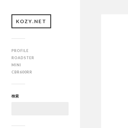
KOZY.NET
PROFILE
ROADSTER
MINI
CBR600RR
検索