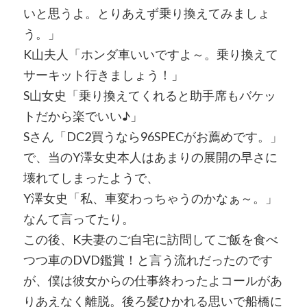
いと思うよ。とりあえず乗り換えてみましょ
う。」
K山夫人「ホンダ車いいですよ～。乗り換えて
サーキット行きましょう！」
S山女史「乗り換えてくれると助手席もバケッ
トだから楽でいい♪」
Sさん「DC2買うなら96SPECがお薦めです。」
で、当のY澤女史本人はあまりの展開の早さに
壊れてしまったようで、
Y澤女史「私、車変わっちゃうのかなぁ～。」
なんて言ってたり。
この後、K夫妻のご自宅に訪問してご飯を食べ
つつ車のDVD鑑賞！と言う流れだったのです
が、僕は彼女からの仕事終わったよコールがあ
りあえなく離脱。後ろ髪ひかれる思いで船橋に