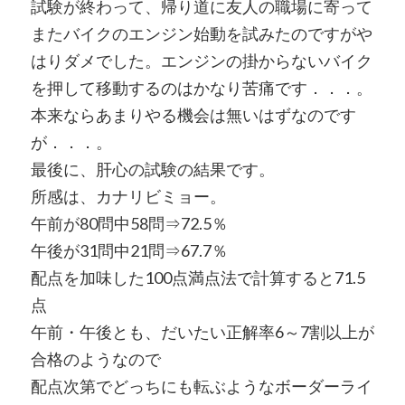
試験が終わって、帰り道に友人の職場に寄って
またバイクのエンジン始動を試みたのですがや
はりダメでした。エンジンの掛からないバイク
を押して移動するのはかなり苦痛です．．．。
本来ならあまりやる機会は無いはずなのです
が．．．。
最後に、肝心の試験の結果です。
所感は、カナリビミョー。
午前が80問中58問⇒72.5％
午後が31問中21問⇒67.7％
配点を加味した100点満点法で計算すると71.5
点
午前・午後とも、だいたい正解率6～7割以上が
合格のようなので
配点次第でどっちにも転ぶようなボーダーライ