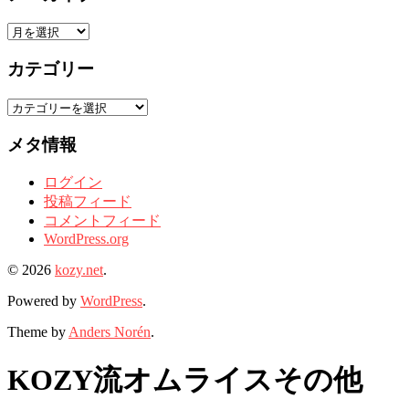
ア
ー
カテゴリー
カ
イ
カ
ブ
テ
メタ情報
ゴ
リ
ログイン
ー
投稿フィード
コメントフィード
WordPress.org
© 2026
kozy.net
.
Powered by
WordPress
.
Theme by
Anders Norén
.
KOZY流オムライスその他